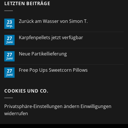
LETZTEN BEITRÄGE
Zurück am Wasser von Simon T.
23
Sep.
Keine
Kommentare
zu
Karpfenpellets jetzt verfügbar
27
Zurück
Juni
am
Keine
Wasser
Kommentare
von
zu
Neue Partikellieferung
Simon
27
Karpfenpellets
T.
Juni
jetzt
Keine
verfügbar
Kommentare
zu
Free Pop Ups Sweetcorn Pillows
27
Neue
Juni
Partikellieferung
Keine
Kommentare
zu
Free
COOKIES UND CO.
Pop
Ups
Sweetcorn
Pillows
Privatsphäre-Einstellungen ändern
Einwilligungen
widerrufen