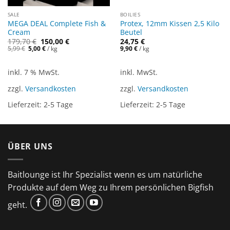
SALE
BOILIES
MEGA DEAL Complete Fish &
Protex, 12mm Kissen 2,5 Kilo
Cream
Beutel
Ursprünglicher
Aktueller
179,70
€
150,00
€
24,75
€
Preis
Preis
5,99
€
5,00
€
/
kg
9,90
€
/
kg
war:
ist:
179,70 €
150,00 €.
inkl. 7 % MwSt.
inkl. MwSt.
zzgl.
Versandkosten
zzgl.
Versandkosten
Lieferzeit:
2-5 Tage
Lieferzeit:
2-5 Tage
ÜBER UNS
Baitlounge ist Ihr Spezialist wenn es um natürliche
Produkte auf dem Weg zu Ihrem persönlichen Bigfish
geht.