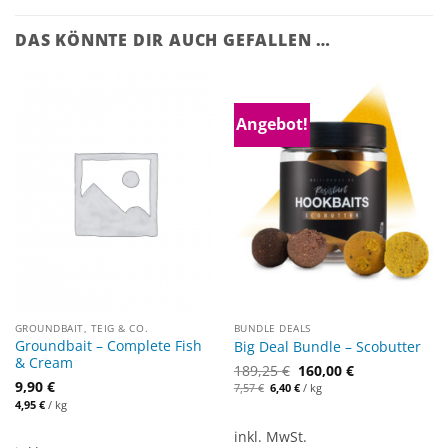
DAS KÖNNTE DIR AUCH GEFALLEN …
Angebot!
GROUNDBAIT, TEIG & CO.
BUNDLE DEALS
Groundbait – Complete Fish
Big Deal Bundle – Scobutter
& Cream
189,25
€
160,00
€
9,90
€
Ursprünglicher
Aktueller
7,57
€
6,40
€
/
kg
Preis
Preis
4,95
€
/
kg
war:
ist:
7,57 €
6,40 €.
inkl. MwSt.