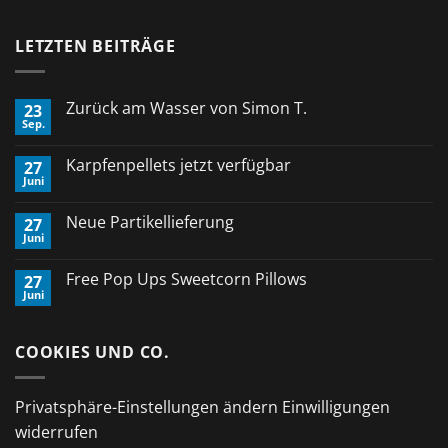
LETZTEN BEITRÄGE
Zurück am Wasser von Simon T.
23
Sep.
Keine
Kommentare
zu
Karpfenpellets jetzt verfügbar
27
Zurück
Juni
am
Keine
Wasser
Kommentare
von
zu
Neue Partikellieferung
Simon
27
Karpfenpellets
T.
Juni
jetzt
Keine
verfügbar
Kommentare
zu
Free Pop Ups Sweetcorn Pillows
27
Neue
Juni
Partikellieferung
Keine
Kommentare
zu
Free
COOKIES UND CO.
Pop
Ups
Sweetcorn
Pillows
Privatsphäre-Einstellungen ändern
Einwilligungen
widerrufen