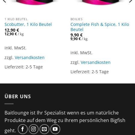
1 KILO BEUTEL
BOILIES
Complete Fish & Spice, 1 Kilo
Scobutter, 1 Kilo Beutel
Beutel
12,90
€
12,90
€
/
kg
9,90
€
9,90
€
/
kg
inkl. MwSt.
inkl. MwSt.
zzgl.
Versandkosten
zzgl.
Versandkosten
Lieferzeit:
2-5 Tage
Lieferzeit:
2-5 Tage
ÜBER UNS
Baitlounge ist Ihr Spezialist wenn es um natürliche
Produkte auf dem Weg zu Ihrem persönlichen Bigfish
geht.