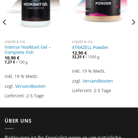
LIQUID & OIL
LIQUID & OIL
Intense Hookbait Gel –
XTRAZELL Powder
Complete Fish
12,90
€
32,25
€
/
1000
g
10,90
€
7,27
€
/
100
g
inkl. 19 % MwSt.
inkl. 19 % MwSt.
zzgl.
Versandkosten
zzgl.
Versandkosten
Lieferzeit:
2-5 Tage
Lieferzeit:
2-5 Tage
ÜBER UNS
Baitlounge ist Ihr Spezialist wenn es um natürliche