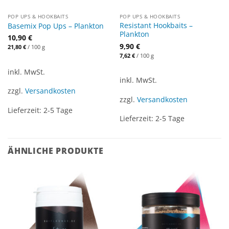
POP UPS & HOOKBAITS
POP UPS & HOOKBAITS
Resistant Hookbaits –
Basemix Pop Ups – Plankton
Plankton
10,90
€
9,90
€
21,80
€
/
100
g
7,62
€
/
100
g
inkl. MwSt.
inkl. MwSt.
zzgl.
Versandkosten
zzgl.
Versandkosten
Lieferzeit:
2-5 Tage
Lieferzeit:
2-5 Tage
ÄHNLICHE PRODUKTE