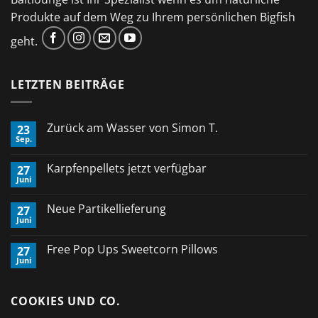
Produkte auf dem Weg zu Ihrem persönlichen Bigfish
geht.
LETZTEN BEITRÄGE
Zurück am Wasser von Simon T.
23
Sep.
Keine
Kommentare
zu
Karpfenpellets jetzt verfügbar
27
Zurück
Juni
am
Keine
Wasser
Kommentare
von
zu
Neue Partikellieferung
Simon
27
Karpfenpellets
T.
Juni
jetzt
Keine
verfügbar
Kommentare
zu
Free Pop Ups Sweetcorn Pillows
27
Neue
Juni
Partikellieferung
Keine
Kommentare
zu
Free
COOKIES UND CO.
Pop
Ups