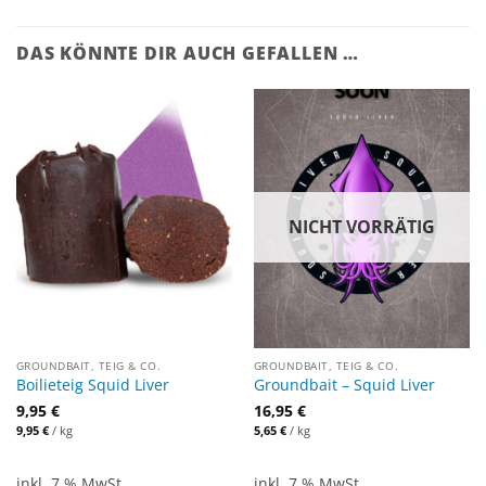
DAS KÖNNTE DIR AUCH GEFALLEN …
NICHT VORRÄTIG
GROUNDBAIT, TEIG & CO.
GROUNDBAIT, TEIG & CO.
Boilieteig Squid Liver
Groundbait – Squid Liver
9,95
€
16,95
€
9,95
€
/
kg
5,65
€
/
kg
inkl. 7 % MwSt.
inkl. 7 % MwSt.