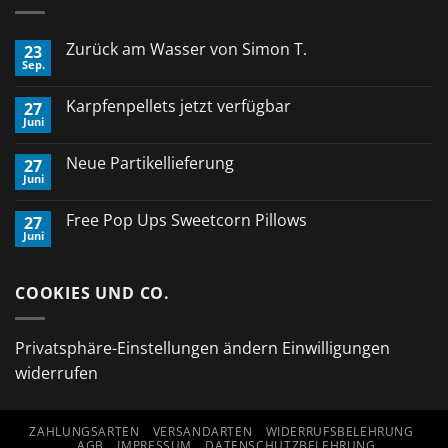
Zurück am Wasser von Simon T.
23
Sep.
Keine
Kommentare
zu
Karpfenpellets jetzt verfügbar
27
Zurück
Juni
am
Keine
Wasser
Kommentare
von
zu
Neue Partikellieferung
Simon
27
Karpfenpellets
T.
Juni
jetzt
Keine
verfügbar
Kommentare
zu
Free Pop Ups Sweetcorn Pillows
27
Neue
Juni
Partikellieferung
Keine
Kommentare
zu
Free
COOKIES UND CO.
Pop
Ups
Sweetcorn
Pillows
Privatsphäre-Einstellungen ändern
Einwilligungen
widerrufen
ZAHLUNGSARTEN
VERSANDARTEN
WIDERRUFSBELEHRUNG
AGB
IMPRESSUM
DATENSCHUTZBELEHRUNG