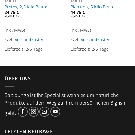
BOILIES
BOILIES
Protex, 2,5 Kilo Beutel
Plankton, 5 Kilo Beutel
24,75
€
44,75
€
9,90
€
/
kg
8,95
€
/
kg
inkl. MwSt.
inkl. MwSt.
zzgl.
Versandkosten
zzgl.
Versandkosten
Lieferzeit:
2-5 Tage
Lieferzeit:
2-5 Tage
ÜBER UNS
Baitlounge ist Ihr Spezialist wenn es um natürliche
Produkte auf dem Weg zu Ihrem persönlichen Bigfish
geht.
LETZTEN BEITRÄGE