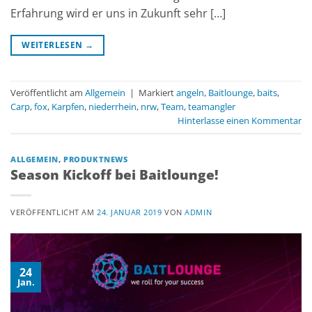
Erfahrung wird er uns in Zukunft sehr […]
WEITERLESEN
→
Veröffentlicht am
Allgemein
|
Markiert
angeln
,
Baitlounge
,
baits
,
Carp
,
fox
,
Karpfen
,
niederrhein
,
nrw
,
Team
,
teamangler
Hinterlasse einen Kommentar
ALLGEMEIN
,
PRODUKTNEWS
Season Kickoff bei Baitlounge!
VERÖFFENTLICHT AM
24. JANUAR 2019
VON
ADMIN
24
Jan.