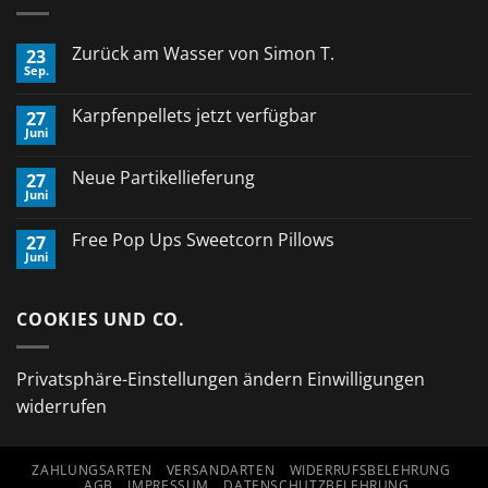
Zurück am Wasser von Simon T.
23
Sep.
Keine
Kommentare
zu
Karpfenpellets jetzt verfügbar
27
Zurück
Juni
am
Keine
Wasser
Kommentare
von
zu
Neue Partikellieferung
Simon
27
Karpfenpellets
T.
Juni
jetzt
Keine
verfügbar
Kommentare
zu
Free Pop Ups Sweetcorn Pillows
27
Neue
Juni
Partikellieferung
Keine
Kommentare
zu
Free
COOKIES UND CO.
Pop
Ups
Sweetcorn
Pillows
Privatsphäre-Einstellungen ändern
Einwilligungen
widerrufen
ZAHLUNGSARTEN
VERSANDARTEN
WIDERRUFSBELEHRUNG
AGB
IMPRESSUM
DATENSCHUTZBELEHRUNG