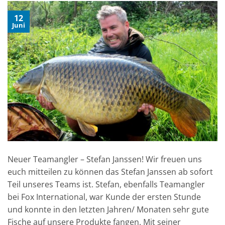
12
Juni
Neuer Teamangler – Stefan Janssen! Wir freuen uns
euch mitteilen zu können das Stefan Janssen ab sofort
Teil unseres Teams ist. Stefan, ebenfalls Teamangler
bei Fox International, war Kunde der ersten Stunde
und konnte in den letzten Jahren/ Monaten sehr gute
Fische auf unsere Produkte fangen. Mit seiner