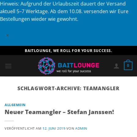
Hinweis: Aufgrund der Urlaubszeit dauert der Versand
aktuell 5–7 Werktage. Ab dem 10.08. versenden wir Eure
Bestellungen wieder wie gewohnt.
×
Zum
BAITLOUNGE, WE ROLL FOR YOUR SUCCESS.
Inhalt
springen
0
SCHLAGWORT-ARCHIVE:
TEAMANGLER
ALLGEMEIN
Neuer Teamangler – Stefan Janssen!
VERÖFFENTLICHT AM
12. JUNI 2019
VON
ADMIN