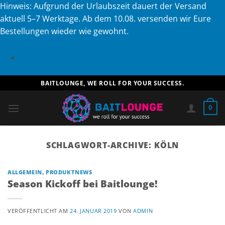
Hinweis: Aufgrund der Urlaubszeit dauert der Versand
aktuell 5–7 Werktage. Ab dem 10.08. versenden wir Eure
Bestellungen wieder wie gewohnt.
×
Zum
BAITLOUNGE, WE ROLL FOR YOUR SUCCESS.
Inhalt
springen
0
SCHLAGWORT-ARCHIVE:
KÖLN
ALLGEMEIN
,
PRODUKTNEWS
Season Kickoff bei Baitlounge!
VERÖFFENTLICHT AM
24. JANUAR 2019
VON
ADMIN