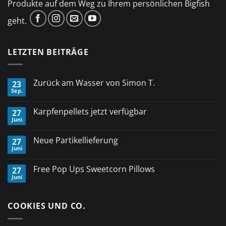
Produkte auf dem Weg zu Ihrem persönlichen Bigfish
geht.
LETZTEN BEITRÄGE
Zurück am Wasser von Simon T.
23
Sep.
Keine
Kommentare
zu
Karpfenpellets jetzt verfügbar
27
Zurück
Juni
am
Keine
Wasser
Kommentare
von
zu
Neue Partikellieferung
Simon
27
Karpfenpellets
T.
Juni
jetzt
Keine
verfügbar
Kommentare
zu
Free Pop Ups Sweetcorn Pillows
27
Neue
Juni
Partikellieferung
Keine
Kommentare
zu
Free
COOKIES UND CO.
Pop
Ups
Sweetcorn
Pillows