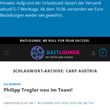
Hinweis: Aufgrund der Urlaubszeit dauert der Versand
aktuell 5–7 Werktage. Ab dem 10.08. versenden wir Eure
Bestellungen wieder wie gewohnt.
×
Zum
BAITLOUNGE, WE ROLL FOR YOUR SUCCESS.
Inhalt
springen
0
SCHLAGWORT-ARCHIVE:
CARP AUSTRIA
ALLGEMEIN
Philipp Tregler neu im Team!
VERÖFFENTLICHT AM
7. NOVEMBER 2019
VON
CAROLINE BETTIN