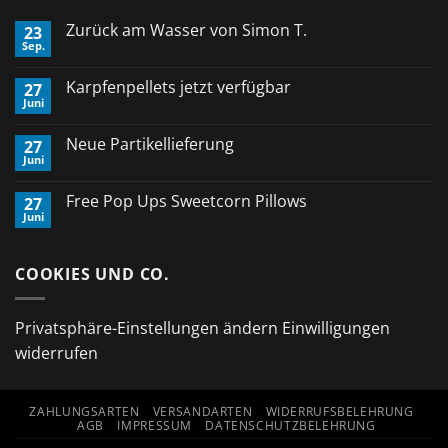
Zurück am Wasser von Simon T.
23
Sep.
Keine
Kommentare
zu
Karpfenpellets jetzt verfügbar
27
Zurück
Juni
am
Keine
Wasser
Kommentare
von
zu
Neue Partikellieferung
Simon
27
Karpfenpellets
T.
Juni
jetzt
Keine
verfügbar
Kommentare
zu
Free Pop Ups Sweetcorn Pillows
27
Neue
Juni
Partikellieferung
Keine
Kommentare
zu
Free
COOKIES UND CO.
Pop
Ups
Sweetcorn
Pillows
Privatsphäre-Einstellungen ändern
Einwilligungen
widerrufen
ZAHLUNGSARTEN
VERSANDARTEN
WIDERRUFSBELEHRUNG
AGB
IMPRESSUM
DATENSCHUTZBELEHRUNG