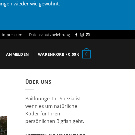
lungen wieder wie gewohnt.
Impressum
Datenschutzbelehrung
ANMELDEN
WARENKORB /
0,00
€
0
ÜBER UNS
Baitlounge. Ihr Spezialist
wenn es um natürliche
Köder für Ihren
persönlichen Bigfish geht.