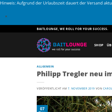
Hinweis: Aufgrund der Urlaubszeit dauert der Versand aktu
×
Zum
BAITLOUNGE, WE ROLL FOR YOUR SUCCESS.
Inhalt
springen
SHOP
ÜB
ALLGEMEIN
Philipp Tregler neu i
VERÖFFENTLICHT AM
7. NOVEMBER 2019
VON
CAROL
07