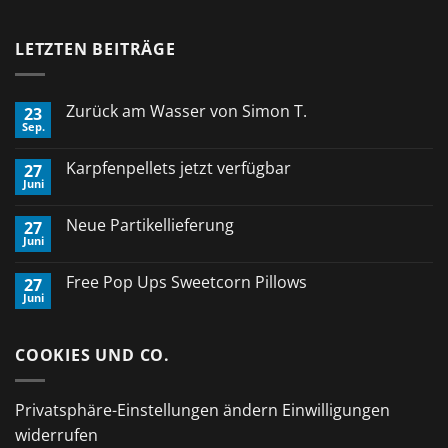
LETZTEN BEITRÄGE
Zurück am Wasser von Simon T.
23
Sep.
Keine
Kommentare
zu
Karpfenpellets jetzt verfügbar
27
Zurück
Juni
am
Keine
Wasser
Kommentare
von
zu
Neue Partikellieferung
Simon
27
Karpfenpellets
T.
Juni
jetzt
Keine
verfügbar
Kommentare
zu
Free Pop Ups Sweetcorn Pillows
27
Neue
Juni
Partikellieferung
Keine
Kommentare
zu
Free
COOKIES UND CO.
Pop
Ups
Sweetcorn
Pillows
Privatsphäre-Einstellungen ändern
Einwilligungen
widerrufen