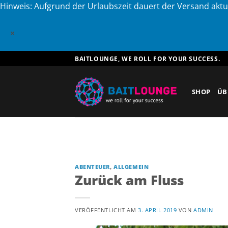
Hinweis: Aufgrund der Urlaubszeit dauert der Versand aktu
×
Zum
BAITLOUNGE, WE ROLL FOR YOUR SUCCESS.
Inhalt
springen
SHOP
ÜB
ABENTEUER
,
ALLGEMEIN
Zurück am Fluss
VERÖFFENTLICHT AM
3. APRIL 2019
VON
ADMIN