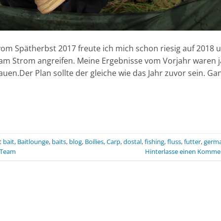
vom Spätherbst 2017 freute ich mich schon riesig auf 2018 
r am Strom angreifen. Meine Ergebnisse vom Vorjahr waren j
auen.Der Plan sollte der gleiche wie das Jahr zuvor sein. Ga
t
bait
,
Baitlounge
,
baits
,
blog
,
Boilies
,
Carp
,
dostal
,
fishing
,
fluss
,
futter
,
germ
Team
Hinterlasse einen Komme