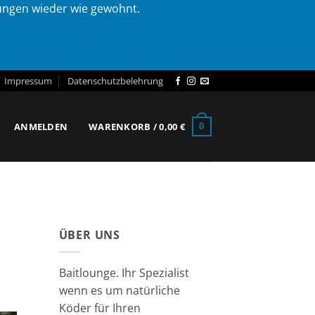
lungen wieder wie gewohnt.
Impressum
Datenschutzbelehrung
ANMELDEN
WARENKORB /
0,00
€
0
ÜBER UNS
Baitlounge. Ihr Spezialist
wenn es um natürliche
Köder für Ihren