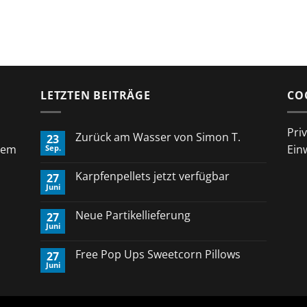
LETZTEN BEITRÄGE
CO
Pri
Zurück am Wasser von Simon T.
23
rem
Ein
Sep.
Keine
Kommentare
zu
Karpfenpellets jetzt verfügbar
27
Zurück
Juni
am
Keine
Wasser
Kommentare
von
zu
Neue Partikellieferung
Simon
27
Karpfenpellets
T.
Juni
jetzt
Keine
verfügbar
Kommentare
zu
Free Pop Ups Sweetcorn Pillows
27
Neue
Juni
Partikellieferung
Keine
Kommentare
zu
Free
Pop