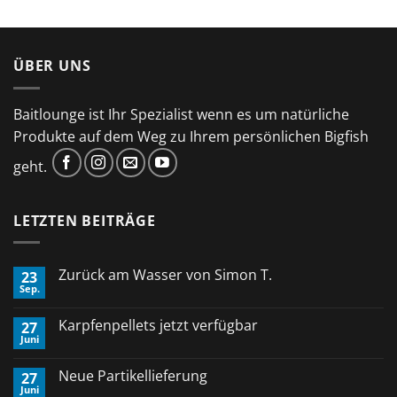
ÜBER UNS
Baitlounge ist Ihr Spezialist wenn es um natürliche
Produkte auf dem Weg zu Ihrem persönlichen Bigfish
geht.
LETZTEN BEITRÄGE
Zurück am Wasser von Simon T.
23
Sep.
Keine
Kommentare
zu
Karpfenpellets jetzt verfügbar
27
Zurück
Juni
am
Keine
Wasser
Kommentare
von
zu
Neue Partikellieferung
Simon
27
Karpfenpellets
T.
Juni
jetzt
Keine