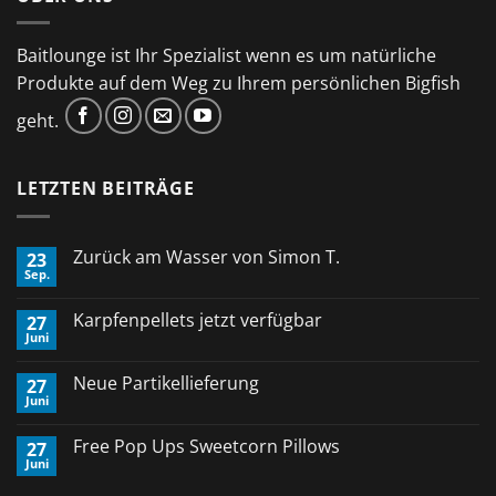
Baitlounge ist Ihr Spezialist wenn es um natürliche
Produkte auf dem Weg zu Ihrem persönlichen Bigfish
geht.
LETZTEN BEITRÄGE
Zurück am Wasser von Simon T.
23
Sep.
Keine
Kommentare
zu
Karpfenpellets jetzt verfügbar
27
Zurück
Juni
am
Keine
Wasser
Kommentare
von
zu
Neue Partikellieferung
Simon
27
Karpfenpellets
T.
Juni
jetzt
Keine
verfügbar
Kommentare
zu
Free Pop Ups Sweetcorn Pillows
27
Neue
Juni
Partikellieferung
Keine
Kommentare