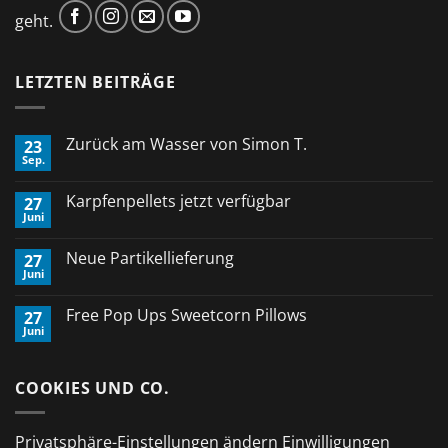
geht.
LETZTEN BEITRÄGE
Zurück am Wasser von Simon T.
23
Sep.
Keine
Kommentare
zu
Karpfenpellets jetzt verfügbar
27
Zurück
Juni
am
Keine
Wasser
Kommentare
von
zu
Neue Partikellieferung
Simon
27
Karpfenpellets
T.
Juni
jetzt
Keine
verfügbar
Kommentare
zu
Free Pop Ups Sweetcorn Pillows
27
Neue
Juni
Partikellieferung
Keine
Kommentare
zu
Free
COOKIES UND CO.
Pop
Ups
Sweetcorn
Pillows
Privatsphäre-Einstellungen ändern
Einwilligungen