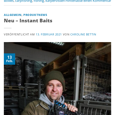
Boilies
,
carpfishing
,
fishing
,
karpervissen
Hinterlasse einen Kommentar
ALLGEMEIN
,
PRODUKTNEWS
Neu – Instant Baits
VERÖFFENTLICHT AM
13. FEBRUAR 2021
VON
CAROLINE BETTIN
13
Feb.