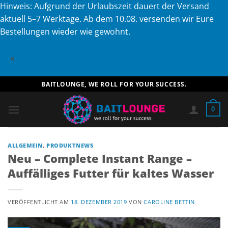
Hinweis: Aufgrund der Urlaubszeit dauert der Versand
aktuell 5–7 Werktage. Ab dem 10.08. versenden wir Eure
Bestellungen wieder wie gewohnt.
×
Zum
BAITLOUNGE, WE ROLL FOR YOUR SUCCESS.
Inhalt
springen
0
ALLGEMEIN
,
PRODUKTNEWS
Neu – Complete Instant Range –
Auffälliges Futter für kaltes Wasser
VERÖFFENTLICHT AM
18. DEZEMBER 2019
VON
CAROLINE BETTIN