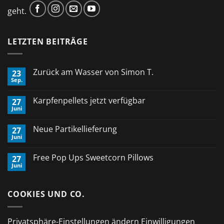
geht.
LETZTEN BEITRÄGE
Zurück am Wasser von Simon T.
23
Sep.
Keine
Kommentare
zu
Karpfenpellets jetzt verfügbar
27
Zurück
Juni
am
Keine
Wasser
Kommentare
von
zu
Neue Partikellieferung
Simon
27
Karpfenpellets
T.
Juni
jetzt
Keine
verfügbar
Kommentare
zu
Free Pop Ups Sweetcorn Pillows
27
Neue
Juni
Partikellieferung
Keine
Kommentare
zu
Free
COOKIES UND CO.
Pop
Ups
Sweetcorn
Pillows
Privatsphäre-Einstellungen ändern
Einwilligungen