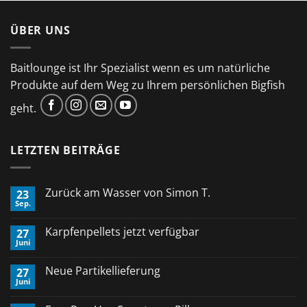
ÜBER UNS
Baitlounge ist Ihr Spezialist wenn es um natürliche
Produkte auf dem Weg zu Ihrem persönlichen Bigfish
geht.
LETZTEN BEITRÄGE
Zurück am Wasser von Simon T.
23
Sep.
Keine
Kommentare
zu
Karpfenpellets jetzt verfügbar
27
Zurück
Juni
am
Keine
Wasser
Kommentare
von
zu
Neue Partikellieferung
Simon
27
Karpfenpellets
T.
Juni
jetzt
Keine
verfügbar
Kommentare
zu