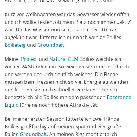
Ärgerlich, aber Besatz ist wichtig für die Zukunft.
Kurz vor Weihnachten war das Gewässer wieder offen
und ich wollte testen, ob mein Platz noch immer „aktiv“
war. Da das Wasser nun schon auf unter 10 Grad
abgekühlt war, fütterte ich nur noch wenige Boilies,
Boilieteig
und
Groundbait
.
Meine
Protex
und
Natural GLM
Boilies weichte ich
vorher 24 Stunden ein. So weichen sie komplett durch
und werden dadurch deutlich weicher. Die Fische
müssen beim fressen nicht so viel Energie aufwenden
und können sie noch schneller verdauen. Zudem
benetzte ich alle Boilies mit dem passenden
Baserange
Liquid
für eine noch höhere Attraktivität.
Bei meiner ersten Session fütterte ich zwei Hände
Boilies großflächig auf meinen Spot und vier große
Ballen
Groundbait
. An meinen Rigs montierte ich