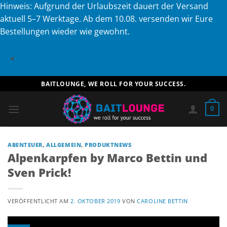
Hinweis: Aufgrund der Urlaubszeit dauert der Versand
aktuell 5–7 Werktage. Ab dem 10.08. versenden wir Eure
Bestellungen wieder wie gewohnt.
×
Zum
BAITLOUNGE, WE ROLL FOR YOUR SUCCESS.
Inhalt
springen
0
ABENTEUER
,
ALLGEMEIN
,
PRODUKTNEWS
Alpenkarpfen by Marco Bettin und
Sven Prick!
VERÖFFENTLICHT AM
2. OKTOBER 2019
VON
CAROLINE BETTIN