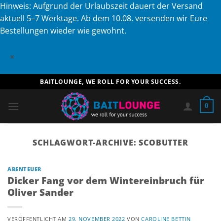
Hinweis: Aufgrund der Urlaubszeit dauert der Versand
aktuell 5–7 Werktage. Ab dem 10.08. versenden wir Eure
Bestellungen wieder wie gewohnt.
×
Zum
BAITLOUNGE, WE ROLL FOR YOUR SUCCESS.
Inhalt
springen
0
SCHLAGWORT-ARCHIVE:
SCOBUTTER
ABENTEUER
Dicker Fang vor dem Wintereinbruch für
Oliver Sander
VERÖFFENTLICHT AM
29. NOVEMBER 2022
VON
CAROLINE BETTIN