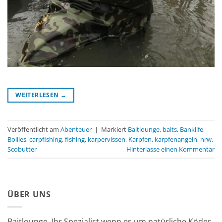
WEITERLESEN
→
Veröffentlicht am
Abenteuer
|
Markiert
Baitlounge
,
baits
,
Banklife
,
Boilies
,
carpfishing
,
fishing
,
karpervissen
,
Karpfen
,
karpfenangeln
,
nrw
,
Scobutter
Hinterlasse einen Kommentar
ÜBER UNS
Baitlounge. Ihr Spezialist wenn es um natürliche Köder