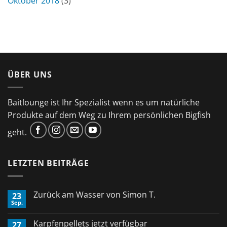
Oktober 2018
(3)
ÜBER UNS
Baitlounge ist Ihr Spezialist wenn es um natürliche
Produkte auf dem Weg zu Ihrem persönlichen Bigfish
geht.
LETZTEN BEITRÄGE
Zurück am Wasser von Simon T.
23
Sep.
Keine
Kommentare
zu
Karpfenpellets jetzt verfügbar
27
Zurück