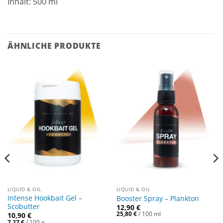
Inhalt: 500 ml
ÄHNLICHE PRODUKTE
LIQUID & OIL
LIQUID & OIL
Intense Hookbait Gel –
Booster Spray – Plankton
Scobutter
12,90
€
25,80
€
/
100
ml
10,90
€
7,27
€
/
100
g