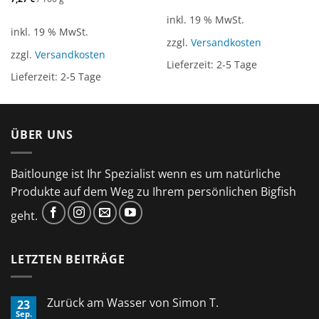
inkl. 19 % MwSt.
inkl. 19 % MwSt.
zzgl.
Versandkosten
zzgl.
Versandkosten
Lieferzeit:
2-5 Tage
Lieferzeit:
2-5 Tage
ÜBER UNS
Baitlounge ist Ihr Spezialist wenn es um natürliche
Produkte auf dem Weg zu Ihrem persönlichen Bigfish
geht.
LETZTEN BEITRÄGE
Zurück am Wasser von Simon T.
23
Sep.
Keine