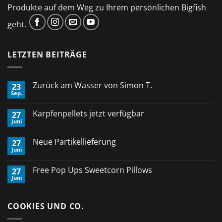
Produkte auf dem Weg zu Ihrem persönlichen Bigfish
geht.
LETZTEN BEITRÄGE
Zurück am Wasser von Simon T.
23
Sep.
Keine
Kommentare
zu
Karpfenpellets jetzt verfügbar
27
Zurück
Juni
am
Keine
Wasser
Kommentare
von
zu
Neue Partikellieferung
Simon
27
Karpfenpellets
T.
Juni
jetzt
Keine
verfügbar
Kommentare
zu
Free Pop Ups Sweetcorn Pillows
27
Neue
Juni
Partikellieferung
Keine
Kommentare
zu
Free
COOKIES UND CO.
Pop
Ups
Sweetcorn