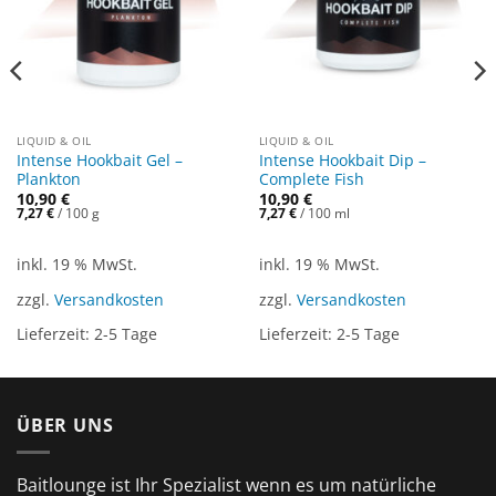
LIQUID & OIL
LIQUID & OIL
Intense Hookbait Gel –
Intense Hookbait Dip –
Plankton
Complete Fish
10,90
€
10,90
€
7,27
€
/
100
g
7,27
€
/
100
ml
inkl. 19 % MwSt.
inkl. 19 % MwSt.
zzgl.
Versandkosten
zzgl.
Versandkosten
Lieferzeit:
2-5 Tage
Lieferzeit:
2-5 Tage
ÜBER UNS
Baitlounge ist Ihr Spezialist wenn es um natürliche