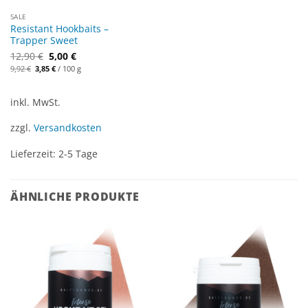
SALE
Resistant Hookbaits –
Trapper Sweet
12,90
€
5,00
€
Ursprünglicher
Aktueller
9,92
€
3,85
€
/
100
g
Preis
Preis
war:
ist:
9,92 €
3,85 €.
inkl. MwSt.
zzgl.
Versandkosten
Lieferzeit:
2-5 Tage
ÄHNLICHE PRODUKTE