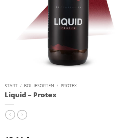
START
/
BOILIESORTEN
/
PROTEX
Liquid – Protex