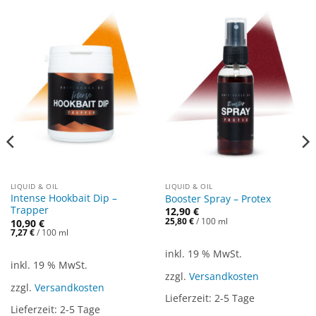
LIQUID & OIL
LIQUID & OIL
Intense Hookbait Dip –
Booster Spray – Protex
Trapper
12,90
€
25,80
€
/
100
ml
10,90
€
7,27
€
/
100
ml
inkl. 19 % MwSt.
inkl. 19 % MwSt.
zzgl.
Versandkosten
zzgl.
Versandkosten
Lieferzeit:
2-5 Tage
Lieferzeit:
2-5 Tage