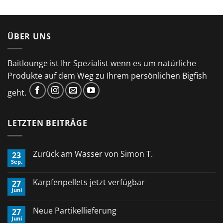
ÜBER UNS
Baitlounge ist Ihr Spezialist wenn es um natürliche
Produkte auf dem Weg zu Ihrem persönlichen Bigfish
geht.
LETZTEN BEITRÄGE
Zurück am Wasser von Simon T.
23
Sep.
Keine
Kommentare
zu
Karpfenpellets jetzt verfügbar
27
Zurück
Juni
am
Keine
Wasser
Kommentare
von
zu
Neue Partikellieferung
Simon
27
Karpfenpellets
T.
Juni
jetzt
Keine