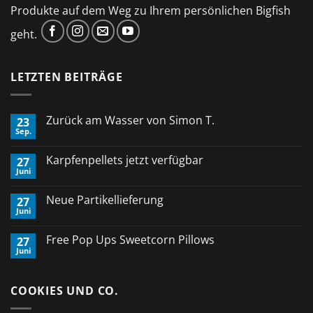
Produkte auf dem Weg zu Ihrem persönlichen Bigfish
geht.
LETZTEN BEITRÄGE
Zurück am Wasser von Simon T.
23
Sep.
Keine
Kommentare
zu
Karpfenpellets jetzt verfügbar
27
Zurück
Juni
am
Keine
Wasser
Kommentare
von
zu
Neue Partikellieferung
Simon
27
Karpfenpellets
T.
Juni
jetzt
Keine
verfügbar
Kommentare
zu
Free Pop Ups Sweetcorn Pillows
27
Neue
Juni
Partikellieferung
Keine
Kommentare
zu
Free
COOKIES UND CO.
Pop
Ups
Sweetcorn