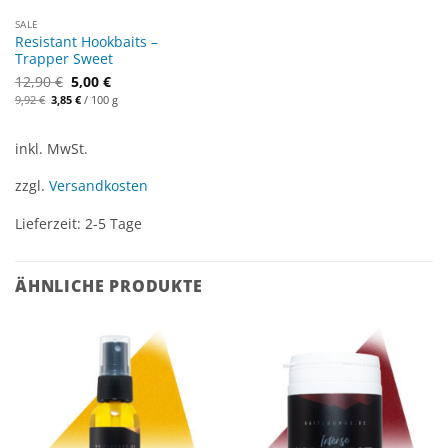
SALE
Resistant Hookbaits –
Trapper Sweet
12,90
€
5,00
€
Ursprünglicher
Aktueller
9,92
€
3,85
€
/
100
g
Preis
Preis
war:
ist:
9,92 €
3,85 €.
inkl. MwSt.
zzgl.
Versandkosten
Lieferzeit:
2-5 Tage
ÄHNLICHE PRODUKTE