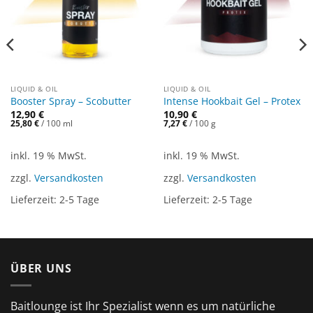
LIQUID & OIL
LIQUID & OIL
Booster Spray – Scobutter
Intense Hookbait Gel – Protex
12,90
€
10,90
€
25,80
€
/
100
ml
7,27
€
/
100
g
inkl. 19 % MwSt.
inkl. 19 % MwSt.
zzgl.
Versandkosten
zzgl.
Versandkosten
Lieferzeit:
2-5 Tage
Lieferzeit:
2-5 Tage
ÜBER UNS
Baitlounge ist Ihr Spezialist wenn es um natürliche