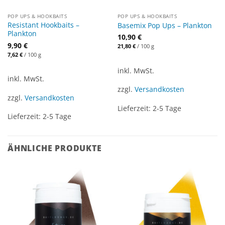
POP UPS & HOOKBAITS
POP UPS & HOOKBAITS
Resistant Hookbaits –
Basemix Pop Ups – Plankton
Plankton
10,90
€
9,90
€
21,80
€
/
100
g
7,62
€
/
100
g
inkl. MwSt.
inkl. MwSt.
zzgl.
Versandkosten
zzgl.
Versandkosten
Lieferzeit:
2-5 Tage
Lieferzeit:
2-5 Tage
ÄHNLICHE PRODUKTE