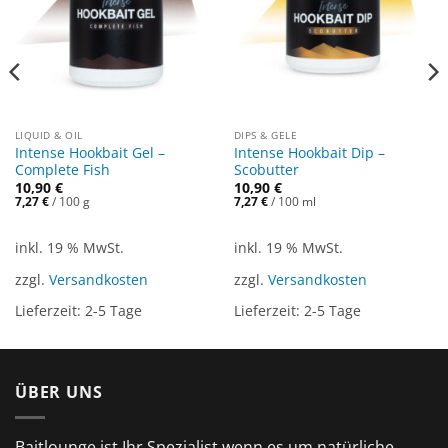
LIQUID & OIL
DIPS & GELE
Intense Hookbait Gel –
Intense Hookbait Dip –
Complete Fish
Scobutter
10,90
€
10,90
€
7,27
€
/
100
g
7,27
€
/
100
ml
inkl. 19 % MwSt.
inkl. 19 % MwSt.
zzgl.
Versandkosten
zzgl.
Versandkosten
Lieferzeit:
2-5 Tage
Lieferzeit:
2-5 Tage
ÜBER UNS
Baitlounge ist Ihr Spezialist wenn es um natürliche