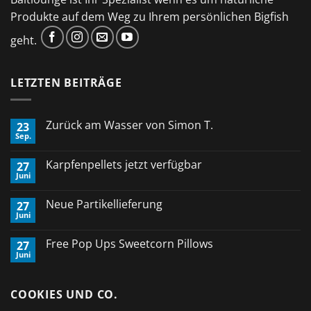
Produkte auf dem Weg zu Ihrem persönlichen Bigfish
geht.
LETZTEN BEITRÄGE
Zurück am Wasser von Simon T.
23
Sep.
Keine
Kommentare
zu
Karpfenpellets jetzt verfügbar
27
Zurück
Juni
am
Keine
Wasser
Kommentare
von
zu
Neue Partikellieferung
Simon
27
Karpfenpellets
T.
Juni
jetzt
Keine
verfügbar
Kommentare
zu
Free Pop Ups Sweetcorn Pillows
27
Neue
Juni
Partikellieferung
Keine
Kommentare
zu
Free
COOKIES UND CO.
Pop
Ups