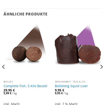
ÄHNLICHE PRODUKTE
BOILIES
GROUNDBAIT, TEIG & CO.
Complete Fish, 5 Kilo Beutel
Boilieteig Squid Liver
29,95
€
9,95
€
5,99
€
/
kg
9,95
€
/
kg
inkl. MwSt.
inkl. 7 % MwSt.