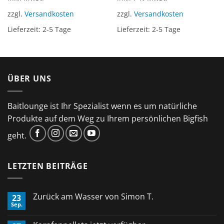
zzgl.
Versandkosten
zzgl.
Versandkosten
Lieferzeit:
2-5 Tage
Lieferzeit:
2-5 Tage
ÜBER UNS
Baitlounge ist Ihr Spezialist wenn es um natürliche
Produkte auf dem Weg zu Ihrem persönlichen Bigfish
geht.
LETZTEN BEITRÄGE
Zurück am Wasser von Simon T.
23
Sep.
Keine
Kommentare
zu