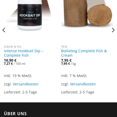
LIQUID & OIL
TEIG
Intense Hookbait Dip –
Boilieteig Complete Fish &
Complete Fish
Cream
10,90
€
7,95
€
7,27
€
/
100
ml
7,95
€
/
kg
inkl. 19 % MwSt.
inkl. 7 % MwSt.
zzgl.
Versandkosten
zzgl.
Versandkosten
Lieferzeit:
2-5 Tage
Lieferzeit:
2-5 Tage
ÜBER UNS