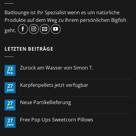
Baitlounge ist Ihr Spezialist wenn es um natürliche
Produkte auf dem Weg zu Ihrem persönlichen Bigfish
geht.
LETZTEN BEITRÄGE
Zurück am Wasser von Simon T.
23
Sep.
Keine
Kommentare
zu
Karpfenpellets jetzt verfügbar
27
Zurück
Juni
am
Keine
Wasser
Kommentare
von
zu
Neue Partikellieferung
Simon
27
Karpfenpellets
T.
Juni
jetzt
Keine
verfügbar
Kommentare
zu
Free Pop Ups Sweetcorn Pillows
27
Neue
Juni
Partikellieferung
Keine
Kommentare
zu