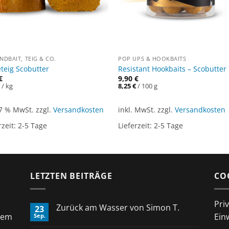
DBAIT, TEIG & CO.
POP UPS & HOOKBAITS
eteig Scobutter
Resistant Hookbaits – Scobutter
€
9,90
€
€
/
kg
8,25
€
/
100
g
 7 % MwSt.
zzgl.
Versandkosten
inkl. MwSt.
zzgl.
Versandkosten
rzeit:
2-5 Tage
Lieferzeit:
2-5 Tage
LETZTEN BEITRÄGE
CO
Pri
Zurück am Wasser von Simon T.
23
rem
Ein
Sep.
Keine
Kommentare