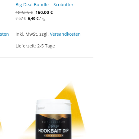
Big Deal Bundle – Scobutter
189,25
€
160,00
€
Ursprünglicher
Aktueller
7,57
€
6,40
€
/
kg
Preis
Preis
war:
ist:
7,57 €
6,40 €.
sten
inkl. MwSt.
zzgl.
Versandkosten
Lieferzeit:
2-5 Tage