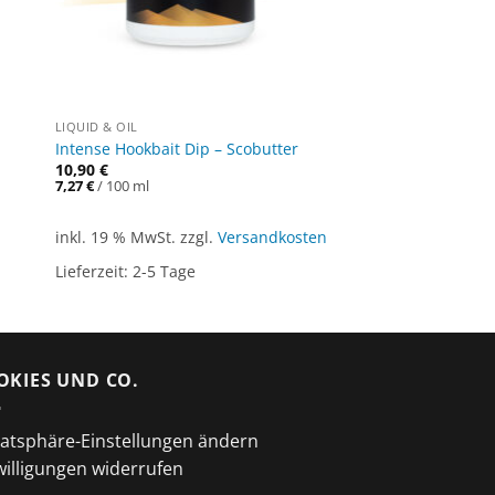
LIQUID & OIL
Intense Hookbait Dip – Scobutter
10,90
€
7,27
€
/
100
ml
inkl. 19 % MwSt.
zzgl.
Versandkosten
Lieferzeit:
2-5 Tage
OKIES UND CO.
vatsphäre-Einstellungen ändern
willigungen widerrufen