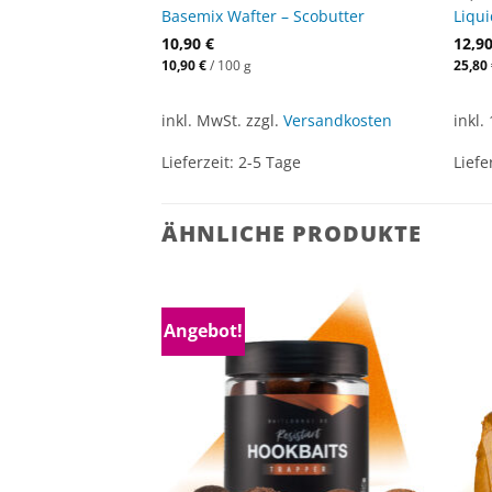
Basemix Wafter – Scobutter
Liqu
10,90
€
12,9
10,90
€
/
100
g
25,80
inkl. MwSt.
zzgl.
Versandkosten
inkl.
Lieferzeit:
2-5 Tage
Liefe
ÄHNLICHE PRODUKTE
Angebot!