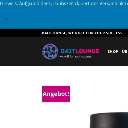
Hinweis: Aufgrund der Urlaubszeit dauert der Versand aktu
×
Zum
BAITLOUNGE, WE ROLL FOR YOUR SUCCESS.
Inhalt
springen
SHOP
ÜB
Angebot!