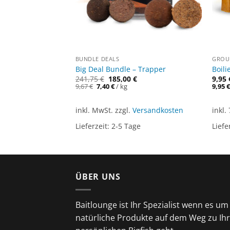
BUNDLE DEALS
GROUN
o Beutel
Big Deal Bundle – Trapper
Boili
241,75
€
185,00
€
9,95
Ursprünglicher
Aktueller
9,67
€
7,40
€
/
kg
9,95
Preis
Preis
war:
ist:
9,67 €
7,40 €.
ersandkosten
inkl. MwSt.
zzgl.
Versandkosten
inkl.
ge
Lieferzeit:
2-5 Tage
Liefe
ÜBER UNS
Baitlounge ist Ihr Spezialist wenn es um
natürliche Produkte auf dem Weg zu Ih