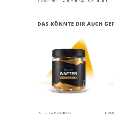
1 Dose Resistant Hookbaits Scobutter
DAS KÖNNTE DIR AUCH GE
POP UPS & HOOKBAITS
LIQUI