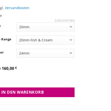
ar:
ist:
gl.
Versandkosten
89,25 €
160,00 €.
ge
ZURÜCKSETZEN
r
e Range
ter
e
160,00
€
- Scobutter Menge
IN DEN WARENKORB
.