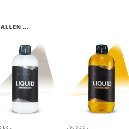
FALLEN …
D & OIL
LIQUID & OIL