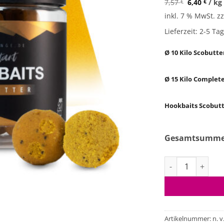
7,57
€
6,40
€
/
kg
w
inkl. 7 % MwSt.
zz
1
Lieferzeit:
2-5 Ta
Ø 10 Kilo Scobutte
Ø 15 Kilo Complet
Hookbaits Scobut
Gesamtsumm
Big Deal Bundle 
Artikelnummer:
n. v