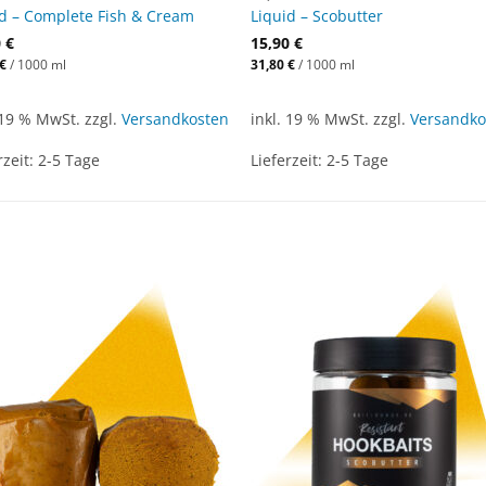
id – Complete Fish & Cream
Liquid – Scobutter
0
€
15,90
€
€
/
1000
ml
31,80
€
/
1000
ml
 19 % MwSt.
zzgl.
Versandkosten
inkl. 19 % MwSt.
zzgl.
Versandko
rzeit:
2-5 Tage
Lieferzeit:
2-5 Tage