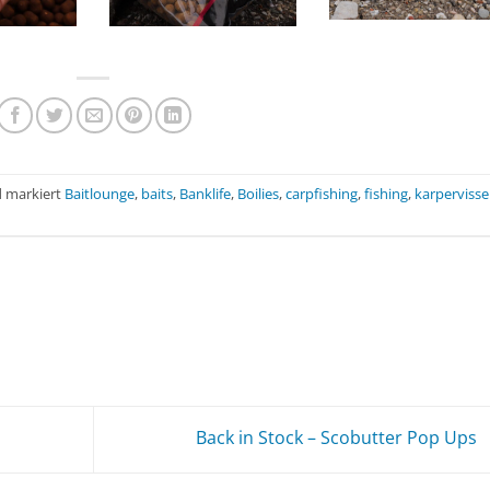
 markiert
Baitlounge
,
baits
,
Banklife
,
Boilies
,
carpfishing
,
fishing
,
karperviss
Back in Stock – Scobutter Pop Ups