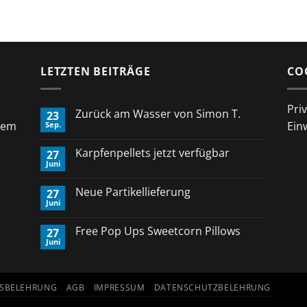
LETZTEN BEITRÄGE
CO
Pri
Zurück am Wasser von Simon T.
23
rem
Ein
Sep.
Keine
Kommentare
zu
Karpfenpellets jetzt verfügbar
27
Zurück
Juni
am
Keine
Wasser
Kommentare
von
zu
Neue Partikellieferung
Simon
27
Karpfenpellets
T.
Juni
jetzt
Keine
verfügbar
Kommentare
zu
Free Pop Ups Sweetcorn Pillows
27
Neue
Juni
Partikellieferung
Keine
Kommentare
zu
Free
Pop
FSBELEHRUNG
AGB
IMPRESSUM
DATENSCHUTZBELEHRUNG
Ups
Sweetcorn