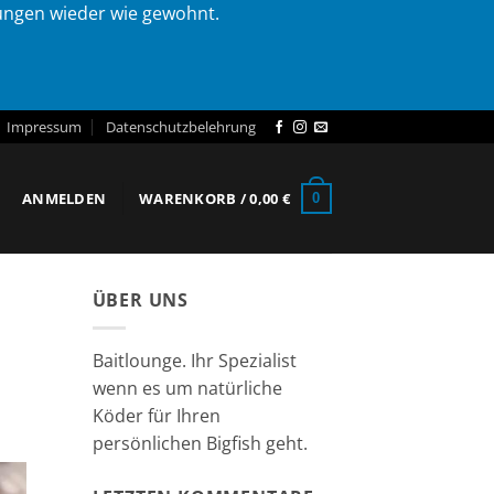
lungen wieder wie gewohnt.
Impressum
Datenschutzbelehrung
ANMELDEN
WARENKORB /
0,00
€
0
ÜBER UNS
Baitlounge. Ihr Spezialist
wenn es um natürliche
Köder für Ihren
persönlichen Bigfish geht.