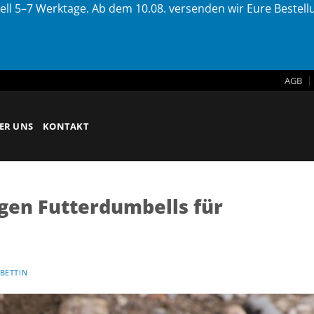
ell 5–7 Werktage. Ab dem 10.08. versenden wir Eure Bestel
AGB
ER UNS
KONTAKT
igen Futterdumbells für
BETTIN