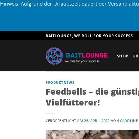
Hinweis: Aufgrund der Urlaubszeit dauert der Versand aktu
×
Zum
BAITLOUNGE, WE ROLL FOR YOUR SUCCESS.
Inhalt
springen
SHOP
ÜB
PRODUKTNEWS
Feedbells – die günst
Vielfütterer!
VERÖFFENTLICHT AM
26. APRIL 2022
VON
CAROLINE 