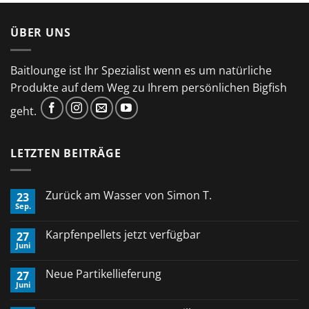
ÜBER UNS
Baitlounge ist Ihr Spezialist wenn es um natürliche
Produkte auf dem Weg zu Ihrem persönlichen Bigfish
geht.
LETZTEN BEITRÄGE
Zurück am Wasser von Simon T.
23
Sep.
Keine
Kommentare
zu
Karpfenpellets jetzt verfügbar
27
Zurück
Juni
am
Keine
Wasser
Kommentare
von
zu
Neue Partikellieferung
Simon
27
Karpfenpellets
T.
Juni
jetzt
Keine
verfügbar
Kommentare
zu