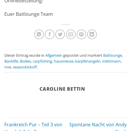
Onlinebestellung!
Euer Baitlounge Team
Dieser Eintrag wurde in
Allgemein
gepostet und markiert
Baitlounge
,
Banklife
,
Boilies
,
carpfishing
,
hausmesse
,
karpfenangeln
,
mettmann
,
nrw
,
seasonkickoff
.
CAROLINE BETTIN
Frankreich Pur – Teil 3 von
Spontane Nacht von Andy