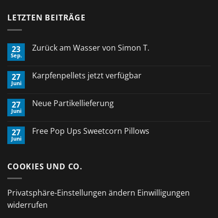
LETZTEN BEITRÄGE
Zurück am Wasser von Simon T.
23
Sep.
Keine
Kommentare
zu
Karpfenpellets jetzt verfügbar
27
Zurück
Juni
am
Keine
Wasser
Kommentare
von
zu
Neue Partikellieferung
Simon
27
Karpfenpellets
T.
Juni
jetzt
Keine
verfügbar
Kommentare
zu
Free Pop Ups Sweetcorn Pillows
27
Neue
Juni
Partikellieferung
Keine
Kommentare
zu
Free
COOKIES UND CO.
Pop
Ups
Sweetcorn
Pillows
Privatsphäre-Einstellungen ändern
Einwilligungen
widerrufen