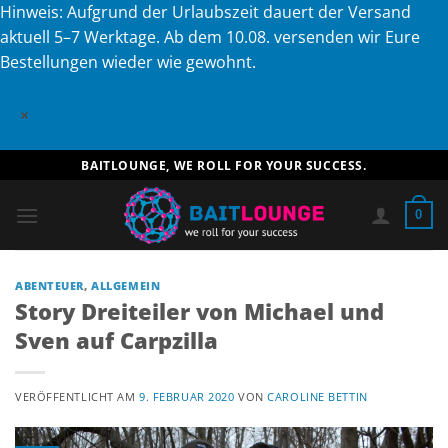
Hinweis: Aufgrund der Urlaubszeit dauert der Versand
aktuell 5–7 Werktage. Ab dem 10.08. versenden wir Eure
Bestellungen wieder wie gewohnt.
×
Zum
BAITLOUNGE, WE ROLL FOR YOUR SUCCESS.
Inhalt
springen
0
ABENTEUER
,
ALLGEMEIN
Story Dreiteiler von Michael und
Sven auf Carpzilla
VERÖFFENTLICHT AM
9. FEBRUAR 2020
VON
CAROLINE BETTIN