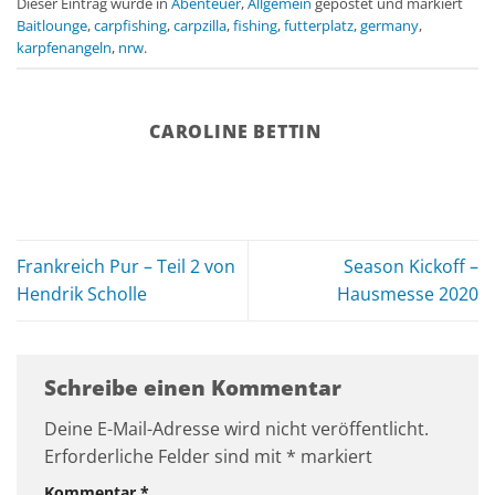
Dieser Eintrag wurde in
Abenteuer
,
Allgemein
gepostet und markiert
Baitlounge
,
carpfishing
,
carpzilla
,
fishing
,
futterplatz
,
germany
,
karpfenangeln
,
nrw
.
CAROLINE BETTIN
Frankreich Pur – Teil 2 von
Season Kickoff –
Hendrik Scholle
Hausmesse 2020
Schreibe einen Kommentar
Deine E-Mail-Adresse wird nicht veröffentlicht.
Erforderliche Felder sind mit
*
markiert
Kommentar
*