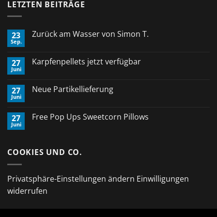
LETZTEN BEITRÄGE
Zurück am Wasser von Simon T.
23
Sep.
Keine
Kommentare
zu
Karpfenpellets jetzt verfügbar
27
Zurück
Juni
am
Keine
Wasser
Kommentare
von
zu
Neue Partikellieferung
Simon
27
Karpfenpellets
T.
Juni
jetzt
Keine
verfügbar
Kommentare
zu
Free Pop Ups Sweetcorn Pillows
27
Neue
Juni
Partikellieferung
Keine
Kommentare
zu
Free
COOKIES UND CO.
Pop
Ups
Sweetcorn
Pillows
Privatsphäre-Einstellungen ändern
Einwilligungen
widerrufen