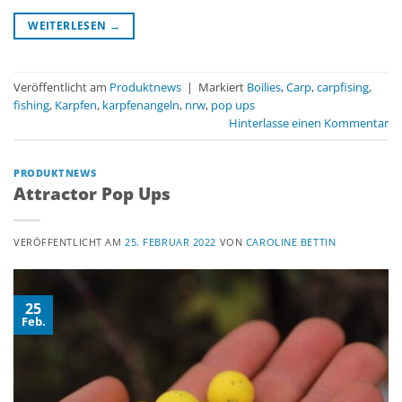
WEITERLESEN
→
Veröffentlicht am
Produktnews
|
Markiert
Boilies
,
Carp
,
carpfising
,
fishing
,
Karpfen
,
karpfenangeln
,
nrw
,
pop ups
Hinterlasse einen Kommentar
PRODUKTNEWS
Attractor Pop Ups
VERÖFFENTLICHT AM
25. FEBRUAR 2022
VON
CAROLINE BETTIN
25
Feb.