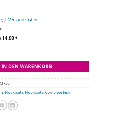
zzgl.
Versandkosten
ge
e
14,90
€
aits 30mm - Complete Fish Menge
IN DEN WARENKORB
CF-30
 & Hookbaits
,
Hookbaits
,
Complete Fish