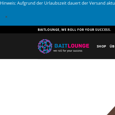
Hinweis: Aufgrund der Urlaubszeit dauert der Versand aktu
×
Zum
BAITLOUNGE, WE ROLL FOR YOUR SUCCESS.
Inhalt
springen
SHOP
ÜB