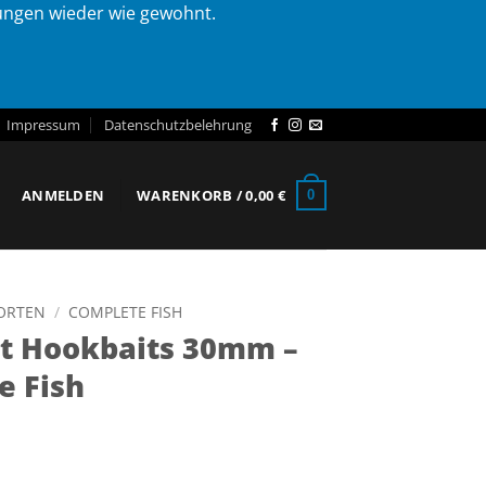
lungen wieder wie gewohnt.
Impressum
Datenschutzbelehrung
ANMELDEN
WARENKORB /
0,00
€
0
SORTEN
/
COMPLETE FISH
nt Hookbaits 30mm –
e Fish