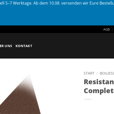
ell 5–7 Werktage. Ab dem 10.08. versenden wir Eure Bestel
AGB
ER UNS
KONTAKT
START
/
BOILIE
Resista
Complet