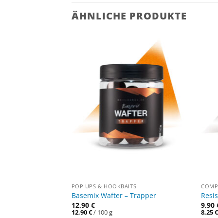
ÄHNLICHE PRODUKTE
TS
POP UPS & HOOKBAITS
COMPL
ts – Protex
Basemix Wafter – Trapper
Resis
12,90
€
9,90
12,90
€
/
100
g
8,25