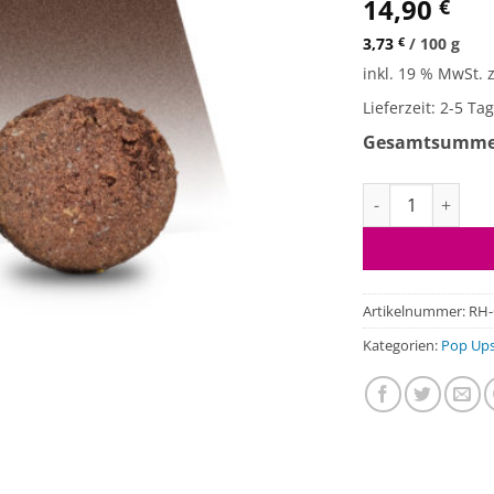
14,90
€
3,73
€
/
100
g
inkl. 19 % MwSt.
Lieferzeit:
2-5 Ta
Gesamtsumm
Resistant Hookb
Artikelnummer:
RH-
Kategorien:
Pop Ups