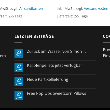
war:
ist:
10,90 €
6,00 €.
 MwSt.
zzgl.
Versandkosten
inkl. MwSt.
zzgl.
Versandkosten
rzeit:
2-5 Tage
Lieferzeit:
2-5 Tage
LETZTEN BEITRÄGE
CO
Pri
Zurück am Wasser von Simon T.
23
rem
Ein
Sep.
Keine
Kommentare
zu
Karpfenpellets jetzt verfügbar
27
Zurück
Juni
am
Keine
Wasser
Kommentare
von
zu
Neue Partikellieferung
Simon
27
Karpfenpellets
T.
Juni
jetzt
Keine
verfügbar
Kommentare
zu
Free Pop Ups Sweetcorn Pillows
27
Neue
Juni
Partikellieferung
Keine
Kommentare
zu
Free