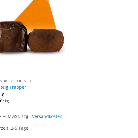
DBAIT, TEIG & CO.
eteig Trapper
5
€
€
/
kg
 7 % MwSt.
zzgl.
Versandkosten
rzeit:
2-5 Tage