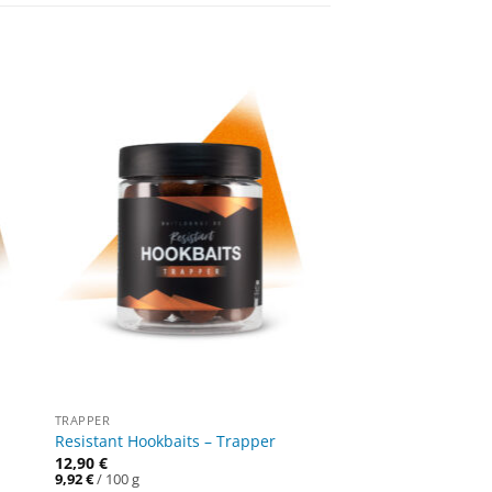
TRAPPER
Resistant Hookbaits – Trapper
12,90
€
9,92
€
/
100
g