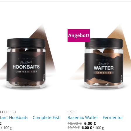
Angebot!
ETE FISH
SALE
tant Hookbaits – Complete Fish
Basemix Wafter – Fermentor
€
10,90
€
6,00
€
Ursprünglicher
Aktueller
€
/
100
g
10,90
€
6,00
€
/
100
g
Preis
Preis