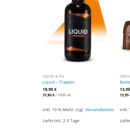
LIQUID & OIL
GROUN
Liquid – Trapper
Boili
18,90
€
13,9
37,80
€
/
1000
ml
13,95
inkl. 19 % MwSt.
zzgl.
Versandkosten
inkl.
Lieferzeit:
2-5 Tage
Liefe