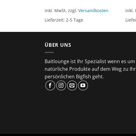
ersandkosten
inkl. MwSt.
zzgl.
Versandkosten
inkl.
ge
Lieferzeit:
2-5 Tage
Liefe
ÜBER UNS
Baitlounge ist Ihr Spezialist wenn es um
natürliche Produkte auf dem Weg zu Ih
persönlichen Bigfish geht.