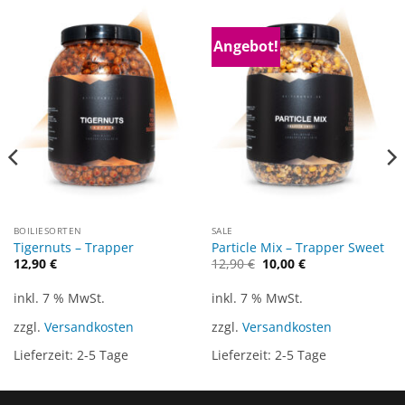
Angebot!
BOILIESORTEN
SALE
Tigernuts – Trapper
Particle Mix – Trapper Sweet
Ursprünglicher
Aktueller
12,90
€
12,90
€
10,00
€
Preis
Preis
war:
ist:
12,90 €
10,00 €.
inkl. 7 % MwSt.
inkl. 7 % MwSt.
zzgl.
Versandkosten
zzgl.
Versandkosten
Lieferzeit:
2-5 Tage
Lieferzeit:
2-5 Tage