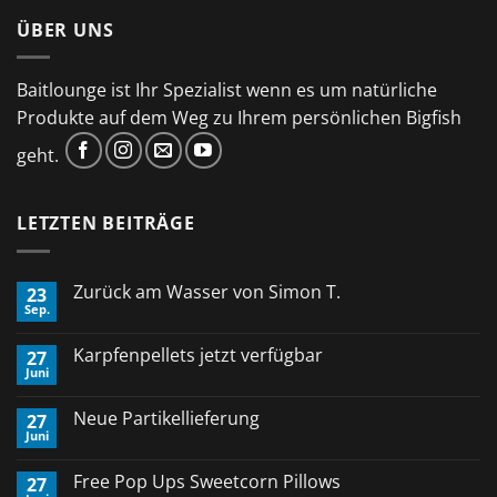
ÜBER UNS
Baitlounge ist Ihr Spezialist wenn es um natürliche
Produkte auf dem Weg zu Ihrem persönlichen Bigfish
geht.
LETZTEN BEITRÄGE
Zurück am Wasser von Simon T.
23
Sep.
Keine
Kommentare
zu
Karpfenpellets jetzt verfügbar
27
Zurück
Juni
am
Keine
Wasser
Kommentare
von
zu
Neue Partikellieferung
Simon
27
Karpfenpellets
T.
Juni
jetzt
Keine
verfügbar
Kommentare
zu
Free Pop Ups Sweetcorn Pillows
27
Neue