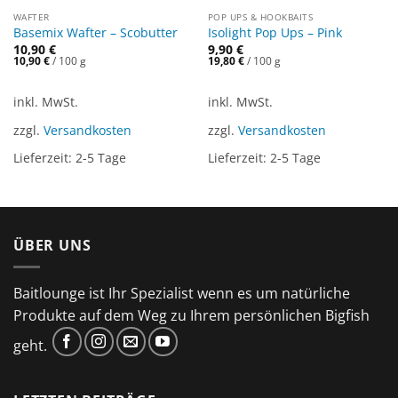
WAFTER
POP UPS & HOOKBAITS
Basemix Wafter – Scobutter
Isolight Pop Ups – Pink
10,90
€
9,90
€
10,90
€
/
100
g
19,80
€
/
100
g
inkl. MwSt.
inkl. MwSt.
zzgl.
Versandkosten
zzgl.
Versandkosten
Lieferzeit:
2-5 Tage
Lieferzeit:
2-5 Tage
ÜBER UNS
Baitlounge ist Ihr Spezialist wenn es um natürliche
Produkte auf dem Weg zu Ihrem persönlichen Bigfish
geht.