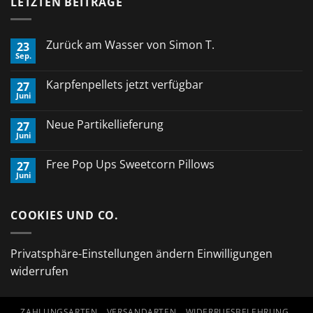
LETZTEN BEITRÄGE
Zurück am Wasser von Simon T.
23
Sep.
Keine
Kommentare
zu
Karpfenpellets jetzt verfügbar
27
Zurück
Juni
am
Keine
Wasser
Kommentare
von
zu
Neue Partikellieferung
Simon
27
Karpfenpellets
T.
Juni
jetzt
Keine
verfügbar
Kommentare
zu
Free Pop Ups Sweetcorn Pillows
27
Neue
Juni
Partikellieferung
Keine
Kommentare
zu
Free
COOKIES UND CO.
Pop
Ups
Sweetcorn
Pillows
Privatsphäre-Einstellungen ändern
Einwilligungen
widerrufen
ZAHLUNGSARTEN
VERSANDARTEN
WIDERRUFSBELEHRUNG