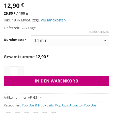
12,90
€
25,80
€
/
100
g
inkl. 19 % MwSt.
zzgl.
Versandkosten
Lieferzeit:
2-5 Tage
ZURÜCKSETZEN
Durchmesser
Gesamtsumme
12,90
€
Attractor Pop Ups - GLM & Seaweed Menge
IN DEN WARENKORB
Artikelnummer:
AP-GS-14
Kategorien:
Pop Ups & Hookbaits
,
Pop Ups
,
Attractor Pop Ups