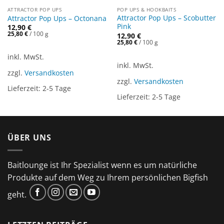
ATTRACTOR POP UPS
POP UPS & HOOKBAITS
Attractor Pop Ups – Scobutter
Attractor Pop Ups – Octonana
Pink
12,90
€
25,80
€
/
100
g
12,90
€
25,80
€
/
100
g
inkl. MwSt.
inkl. MwSt.
zzgl.
Versandkosten
zzgl.
Versandkosten
Lieferzeit:
2-5 Tage
Lieferzeit:
2-5 Tage
ÜBER UNS
Baitlounge ist Ihr Spezialist wenn es um natürliche
Produkte auf dem Weg zu Ihrem persönlichen Bigfish
geht.