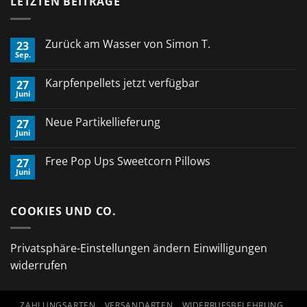
LETZTEN BEITRÄGE
Zurück am Wasser von Simon T.
23
Sep.
Keine
Kommentare
zu
Karpfenpellets jetzt verfügbar
27
Zurück
Juni
am
Keine
Wasser
Kommentare
von
zu
Neue Partikellieferung
Simon
27
Karpfenpellets
T.
Juni
jetzt
Keine
verfügbar
Kommentare
zu
Free Pop Ups Sweetcorn Pillows
27
Neue
Juni
Partikellieferung
Keine
Kommentare
zu
Free
COOKIES UND CO.
Pop
Ups
Sweetcorn
Pillows
Privatsphäre-Einstellungen ändern
Einwilligungen
widerrufen
ZAHLUNGSARTEN
VERSANDARTEN
WIDERRUFSBELEHRUNG