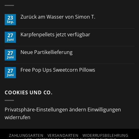
Zurück am Wasser von Simon T.
23
Sep.
Keine
Kommentare
zu
Karpfenpellets jetzt verfügbar
27
Zurück
Juni
am
Keine
Wasser
Kommentare
von
zu
Neue Partikellieferung
Simon
27
Karpfenpellets
T.
Juni
jetzt
Keine
verfügbar
Kommentare
zu
Free Pop Ups Sweetcorn Pillows
27
Neue
Juni
Partikellieferung
Keine
Kommentare
zu
Free
COOKIES UND CO.
Pop
Ups
Sweetcorn
Pillows
Privatsphäre-Einstellungen ändern
Einwilligungen
widerrufen
ZAHLUNGSARTEN
VERSANDARTEN
WIDERRUFSBELEHRUNG