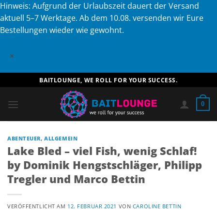
Hinweis: Aufgrund der Urlaubszeit dauert der Versand
aktuell 5–7 Werktage. Ab dem 10.08. versenden wir Eure
Bestellungen wieder wie gewohnt.
×
Zum
BAITLOUNGE, WE ROLL FOR YOUR SUCCESS.
Inhalt
springen
0
ABENTEUER
,
ALLGEMEIN
Lake Bled – viel Fish, wenig Schlaf!
by Dominik Hengstschläger, Philipp
Tregler und Marco Bettin
VERÖFFENTLICHT AM
12. FEBRUAR 2021
VON
CAROLINE BETTIN