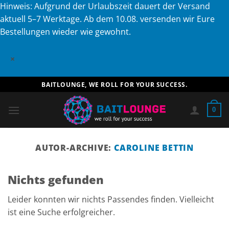
Hinweis: Aufgrund der Urlaubszeit dauert der Versand
aktuell 5–7 Werktage. Ab dem 10.08. versenden wir Eure
Bestellungen wieder wie gewohnt.
×
Zum
BAITLOUNGE, WE ROLL FOR YOUR SUCCESS.
Inhalt
springen
0
AUTOR-ARCHIVE:
CAROLINE BETTIN
Nichts gefunden
Leider konnten wir nichts Passendes finden. Vielleicht
ist eine Suche erfolgreicher.