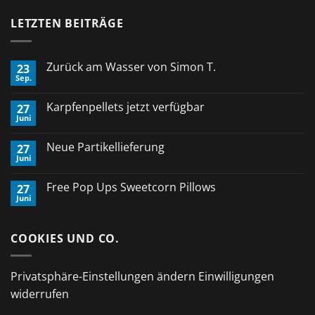
LETZTEN BEITRÄGE
Zurück am Wasser von Simon T.
23
Sep.
Keine
Kommentare
zu
Karpfenpellets jetzt verfügbar
27
Zurück
Juni
am
Keine
Wasser
Kommentare
von
zu
Neue Partikellieferung
Simon
27
Karpfenpellets
T.
Juni
jetzt
Keine
verfügbar
Kommentare
zu
Free Pop Ups Sweetcorn Pillows
27
Neue
Juni
Partikellieferung
Keine
Kommentare
zu
Free
COOKIES UND CO.
Pop
Ups
Sweetcorn
Pillows
Privatsphäre-Einstellungen ändern
Einwilligungen
widerrufen