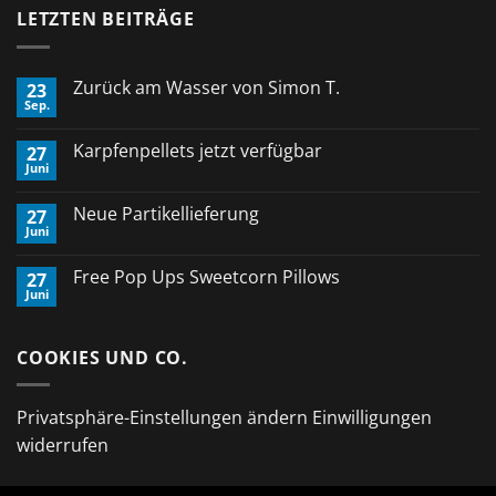
LETZTEN BEITRÄGE
Zurück am Wasser von Simon T.
23
Sep.
Keine
Kommentare
zu
Karpfenpellets jetzt verfügbar
27
Zurück
Juni
am
Keine
Wasser
Kommentare
von
zu
Neue Partikellieferung
Simon
27
Karpfenpellets
T.
Juni
jetzt
Keine
verfügbar
Kommentare
zu
Free Pop Ups Sweetcorn Pillows
27
Neue
Juni
Partikellieferung
Keine
Kommentare
zu
Free
COOKIES UND CO.
Pop
Ups
Sweetcorn
Pillows
Privatsphäre-Einstellungen ändern
Einwilligungen
widerrufen