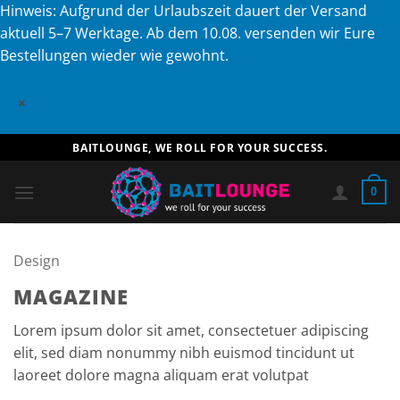
Hinweis: Aufgrund der Urlaubszeit dauert der Versand
aktuell 5–7 Werktage. Ab dem 10.08. versenden wir Eure
Bestellungen wieder wie gewohnt.
×
Zum
BAITLOUNGE, WE ROLL FOR YOUR SUCCESS.
Inhalt
springen
0
Design
MAGAZINE
Lorem ipsum dolor sit amet, consectetuer adipiscing
elit, sed diam nonummy nibh euismod tincidunt ut
laoreet dolore magna aliquam erat volutpat