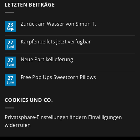
LETZTEN BEITRÄGE
Zurück am Wasser von Simon T.
23
Sep.
Keine
Kommentare
zu
Karpfenpellets jetzt verfügbar
27
Zurück
Juni
am
Keine
Wasser
Kommentare
von
zu
Neue Partikellieferung
Simon
27
Karpfenpellets
T.
Juni
jetzt
Keine
verfügbar
Kommentare
zu
Free Pop Ups Sweetcorn Pillows
27
Neue
Juni
Partikellieferung
Keine
Kommentare
zu
Free
COOKIES UND CO.
Pop
Ups
Sweetcorn
Pillows
Privatsphäre-Einstellungen ändern
Einwilligungen
widerrufen