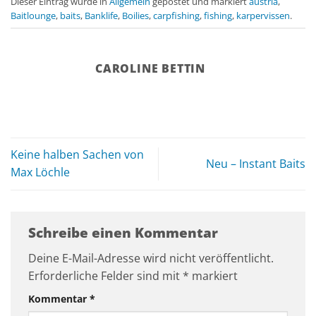
Dieser Eintrag wurde in
Allgemein
gepostet und markiert
austria
,
Baitlounge
,
baits
,
Banklife
,
Boilies
,
carpfishing
,
fishing
,
karpervissen
.
CAROLINE BETTIN
Keine halben Sachen von
Neu – Instant Baits
Max Löchle
Schreibe einen Kommentar
Deine E-Mail-Adresse wird nicht veröffentlicht.
Erforderliche Felder sind mit
*
markiert
Kommentar
*