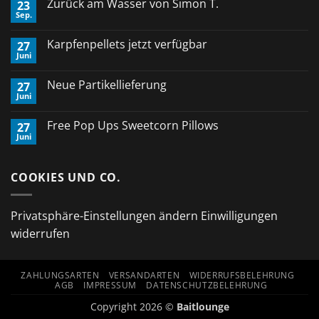
Zurück am Wasser von Simon T.
23
Sep.
Keine
Kommentare
zu
Karpfenpellets jetzt verfügbar
27
Zurück
Juni
am
Keine
Wasser
Kommentare
von
zu
Neue Partikellieferung
Simon
27
Karpfenpellets
T.
Juni
jetzt
Keine
verfügbar
Kommentare
zu
Free Pop Ups Sweetcorn Pillows
27
Neue
Juni
Partikellieferung
Keine
Kommentare
zu
Free
COOKIES UND CO.
Pop
Ups
Sweetcorn
Pillows
Privatsphäre-Einstellungen ändern
Einwilligungen
widerrufen
ZAHLUNGSARTEN
VERSANDARTEN
WIDERRUFSBELEHRUNG
AGB
IMPRESSUM
DATENSCHUTZBELEHRUNG
Copyright 2026 ©
Baitlounge