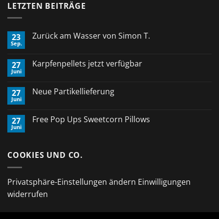
LETZTEN BEITRÄGE
Zurück am Wasser von Simon T.
23
Sep.
Keine
Kommentare
zu
Karpfenpellets jetzt verfügbar
27
Zurück
Juni
am
Keine
Wasser
Kommentare
von
zu
Neue Partikellieferung
Simon
27
Karpfenpellets
T.
Juni
jetzt
Keine
verfügbar
Kommentare
zu
Free Pop Ups Sweetcorn Pillows
27
Neue
Juni
Partikellieferung
Keine
Kommentare
zu
Free
COOKIES UND CO.
Pop
Ups
Sweetcorn
Pillows
Privatsphäre-Einstellungen ändern
Einwilligungen
widerrufen